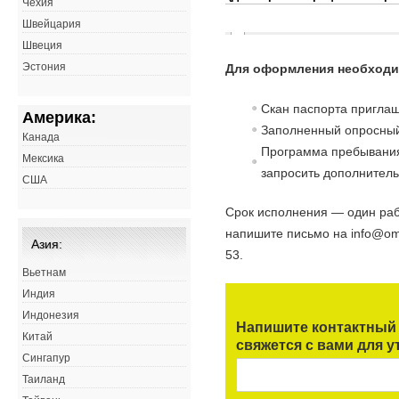
Чехия
Швейцария
Швеция
Эстония
Для оформления необходи
Скан паспорта пригла
Америка:
Заполненный опросны
Канада
Программа пребывания
Мексика
запросить дополнитель
США
Срок исполнения — один раб
напишите письмо на info@oms
Азия:
53.
Вьетнам
Индия
Индонезия
Напишите контактный 
Китай
свяжется с вами для у
Сингапур
Таиланд