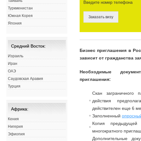
Тайвань
Введите номер телефона
Туркменистан
Южная Корея
Заказать визу
Япония
Средний Восток:
Бизнес приглашения в Ро
Израиль
зависит от гражданства з
Иран
ОАЭ
Необходимые докуме
Саудовская Аравия
приглашения:
Турция
Скан заграничного п
действия предпола
действителен еще 6 ме
Африка:
Заполненный
опросный
Кения
Копия предыдущей 
Нигерия
многократного приглаш
Эфиопия
Дополнительные док